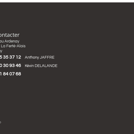
ontacter
au Ardenay
La Ferté-Alais
ny
5 35 37 12
Anthony JAFFRE
0 30 93 46
Kévin DELALANDE
1 84 07 68
b