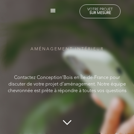
VOTRE PROJET
SUR MESURE
AMÉNAGEMENT INTÉRIEUR
AMÉNAGEMENT EXTÉRIEUR
VOTRE PROJET SUR MESURE
AMÉNAGEMENT INTÉRIEUR
Contactez Conception’Bois en Île-de-France pour
discuter de votre projet d’aménagement. Notre équipe
chevronnée est prête à répondre à toutes vos questions