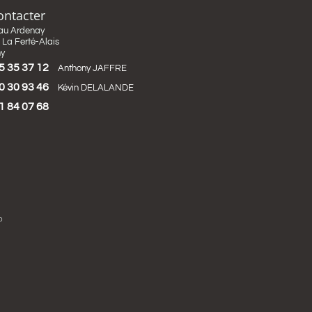
ontacter
au Ardenay
La Ferté-Alais
ny
5 35 37 12
Anthony JAFFRE
0 30 93 46
Kévin DELALANDE
1 84 07 68
b