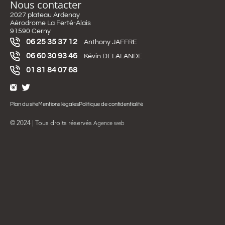
Nous contacter
2027 plateau Ardenay
Aérodrome La Ferté-Alais
91590 Cerny
06 25 35 37 12
Anthony JAFFRE
06 60 30 93 46
Kévin DELALANDE
01 81 84 07 68
Plan du site
Mentions légales
Politique de confidentialité
© 2024 | Tous droits réservés
Agence web