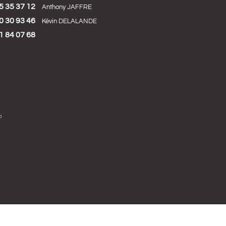
5 35 37 12
Anthony JAFFRE
0 30 93 46
Kévin DELALANDE
1 84 07 68
b