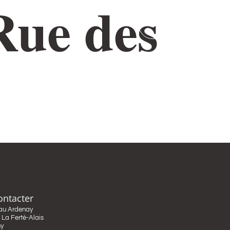
Rue des
NTACT
VOTRE PROJET SUR MESURE
VOTRE PROJET
SUR MESURE
ontacter
au Ardenay
La Ferté-Alais
ny