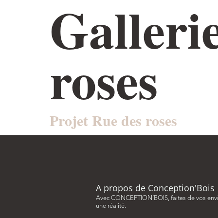
Galleri
ACCUEIL
NOTRE ÉQUIPE
AMÉNAGEMENT 
roses
Projet Rue des roses
A propos de Conception'Bois
Avec CONCEPTION’BOIS, faites de vos env
une réalité.