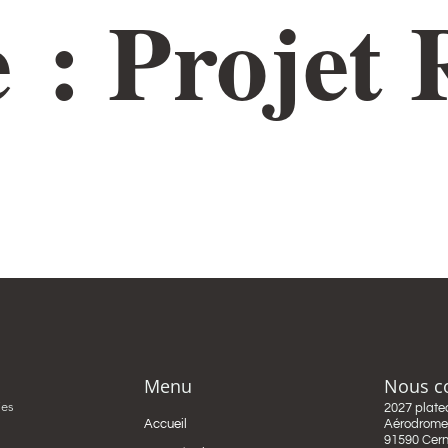
e :
Projet 
INTÉRIEUR
AMÉNAGEMENT EXTÉRIEUR
NOS RÉALISATIONS
CO
Menu
Nous c
ies
2027 plate
Accueil
Aérodrome 
91590 Cer